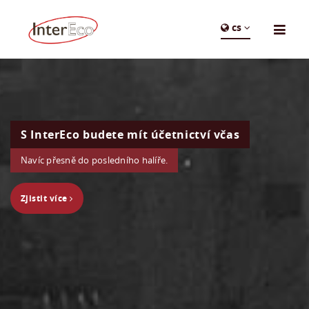
cs
S InterEco budete mít účetnictví včas
Navíc přesně do posledního halíře.
Zjistit více