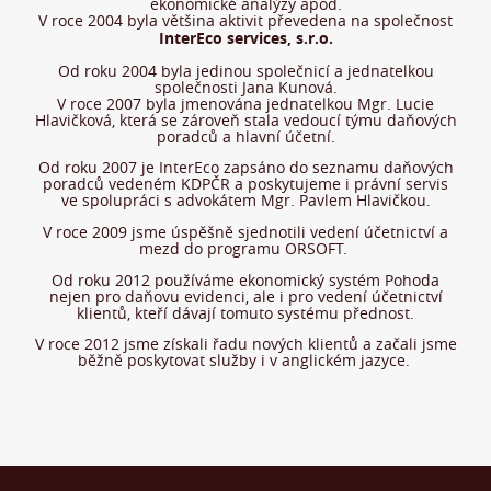
ekonomické analýzy apod.
V roce 2004 byla většina aktivit převedena na společnost
InterEco services, s.r.o.
Od roku 2004 byla jedinou společnicí a jednatelkou
společnosti Jana Kunová.
V roce 2007 byla jmenována jednatelkou Mgr. Lucie
Hlavičková, která se zároveň stala vedoucí týmu daňových
poradců a hlavní účetní.
Od roku 2007 je InterEco zapsáno do seznamu daňových
poradců vedeném KDPČR a poskytujeme i právní servis
ve spolupráci s advokátem Mgr. Pavlem Hlavičkou.
V roce 2009 jsme úspěšně sjednotili vedení účetnictví a
mezd do programu ORSOFT.
Od roku 2012 používáme ekonomický systém Pohoda
nejen pro daňovu evidenci, ale i pro vedení účetnictví
klientů, kteří dávají tomuto systému přednost.
V roce 2012 jsme získali řadu nových klientů a začali jsme
běžně poskytovat služby i v anglickém jazyce.