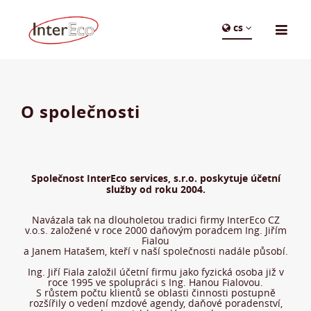
cs
O společnosti
Společnost InterEco services, s.r.o. poskytuje účetní
služby od roku 2004.
Navázala tak na dlouholetou tradici firmy InterEco CZ
v.o.s. založené v roce 2000 daňovým poradcem Ing. Jiřím
Fialou
a Janem Hatašem, kteří v naší společnosti nadále působí.
Ing. Jiří Fiala založil účetní firmu jako fyzická osoba již v
roce 1995 ve spolupráci s Ing. Hanou Fialovou.
S růstem počtu klientů se oblasti činnosti postupně
rozšířily o vedení mzdové agendy, daňové poradenství,