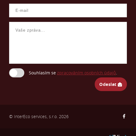
Souhlasím se
zpracováním osobních údajů
.
Odeslat
© InterEco services, s.r.o. 2026