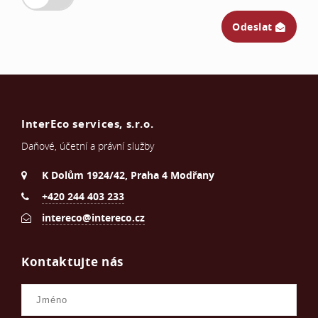
Odeslat
InterEco services, s.r.o.
Daňové, účetní a právní služby
K Dolům 1924/42, Praha 4 Modřany
+420 244 403 233
intereco@intereco.cz
Kontaktujte nás