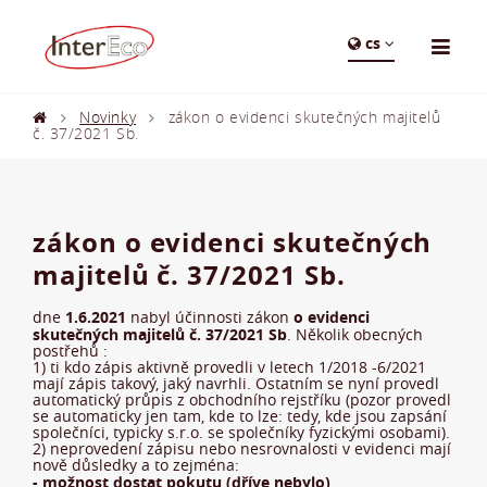
cs
Novinky
zákon o evidenci skutečných majitelů
č. 37/2021 Sb.
zákon o evidenci skutečných
majitelů č. 37/2021 Sb.
1.6.2021
o evidenci
dne
nabyl účinnosti zákon
skutečných majitelů č. 37/2021 Sb
. Několik obecných
postřehů :
1) ti kdo zápis aktivně provedli v letech 1/2018 -6/2021
mají zápis takový, jaký navrhli. Ostatním se nyní provedl
automatický průpis z obchodního rejstříku (pozor provedl
se automaticky jen tam, kde to lze: tedy, kde jsou zapsání
společníci, typicky s.r.o. se společníky fyzickými osobami).
2) neprovedení zápisu nebo nesrovnalosti v evidenci mají
nově důsledky a to zejména:
- možnost dostat pokutu (dříve nebylo),