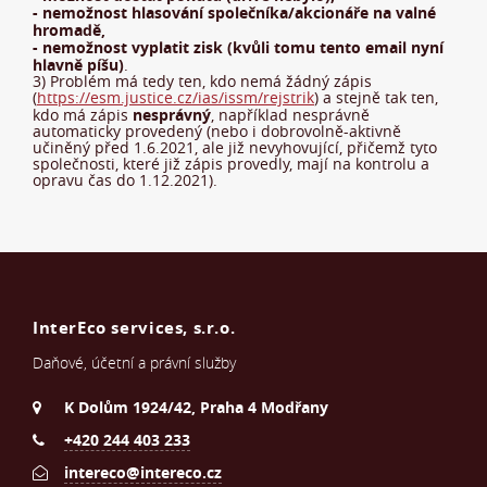
- nemožnost hlasování společníka/akcionáře na valné
hromadě,
- nemožnost vyplatit zisk (kvůli tomu tento email nyní
hlavně píšu)
.
3) Problém má tedy ten, kdo nemá žádný zápis
(
https://esm.justice.cz/ias/issm/rejstrik
) a stejně tak ten,
nesprávný
kdo má zápis
, například nesprávně
automaticky provedený (nebo i dobrovolně-aktivně
učiněný před 1.6.2021, ale již nevyhovující, přičemž tyto
společnosti, které již zápis provedly, mají na kontrolu a
opravu čas do 1.12.2021).
InterEco services, s.r.o.
Daňové, účetní a právní služby
K Dolům 1924/42, Praha 4 Modřany
+420 244 403 233
intereco@intereco.cz