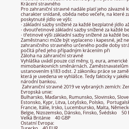
Krácení stravného
Pro zahraniční stravné nadále platí jeho závazné 
charakter snídaně, oběda nebo večeře, na které z
poskytnuté jídlo ve výši:
· základní sazby snížené za každé bezplatné jídlo 
· dvoutřetinové základní sazby snížené za každé be
· třetinové výši základní sazby snížené za každé be
Zaměstnanci může být vyplaceno i kapesné, jež ne
zahraničního stravného určeného podle doby stráv
počítá před jeho případným krácením při
Záloha na zahraniční stravné
Vyhláška uvádí pouze cizí měny, tj. eura, americké
mimobankovních směnárnách. Zaměstnavatelům tím 
ustanovením §183 odst. 2 zákoníku práce se zamě
která je uvedena ve vyhlášce. Tedy fakticky v ja
národní bankou.
Zahraniční stravné 2019 ve vybraných zemích: Z
Evropská unie:
Bulharsko, Maďarsko, Rumunsko, Slovinsko, Slo
Estonsko, Kypr, Litva, Lotyšsko, Polsko, Portuga
Francie, Itálie, Irsko, Lucembursko, Malta, Něm
Belgie, Nizozemsko, Dánsko, Finsko, Švédsko 50
Velká Británie 40 GBP
Ostatní Evropa:
Turecko 40 EUR