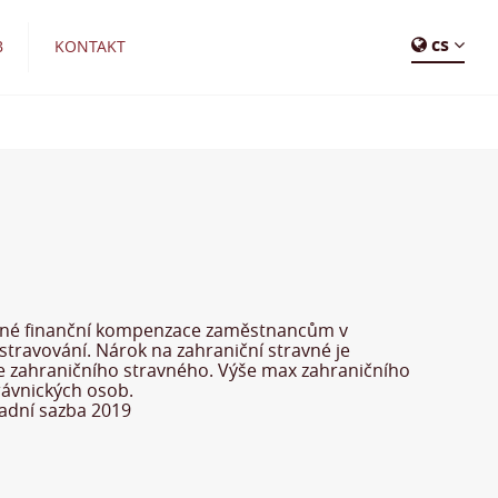
cs
B
KONTAKT
tečné finanční kompenzace zaměstnancům v
 stravování. Nárok na zahraniční stravné je
še zahraničního stravného. Výše max zahraničního
rávnických osob.
adní sazba 2019