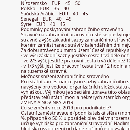
Nizozemsko EUR 45 50
Polsko EUR 35 40
Saúdská Arábie EUR 40 45
Senegal EUR 40 45
Sýrie EUR 40 45
Podmínky poskytování zahraničního stravného
Stravné na zahraniční pracovní cestě se poskytuje
stravné z výše základní sazby zahraničního stravn
kterém zaměstnanec stráví v kalendářním dni nejv
Za dobu strávenou mimo území České republiky se
· ve výši základní sazby, jestliže cesta trvá déle než
· ve 2/3 výši, jestliže pracovní cesta trvá déle než 
· v 1/3 výši, jestliže pracovní cesta trvá 12 hod
na tuzemské stravné.
Možnost snížení zahraničního stravného
Pro státní zaměstnance jsou sazby zahraničního 
navýšeny pro vedoucí organizačních složek státu a
vyhláškou. Výjimkou je speciální úprava této obla
představitelů státní moci a některých státních 
ZMĚNY A NOVINKY 2019
Co se změní v roce 2019 pro podnikatele?
Ostatní zaměstnavatelé (podnikatelská sféra) mo
%, případně o 50 % u posádek plavidel vnitrozemsk
určuje vyhláška pro zahraniční stravování. Nadlim
hlediska osvobození od daně z příjmů jsou však i p