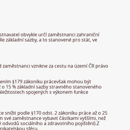
stnavatel obvykle určí zaměstnanci zahraniční
 základní sazby, a to stanovené pro stát, ve
kud zaměstnanci vznikne za cestu na území ČR právo
ovením §179 zákoníku prácevšak mohou být
 až o 15 % základní sazby stravného stanoveného
náležitostech spojených s výkonem funkce
nížit podle §170 odst. 2 zákoníku práce až o 25
ím své zaměstnance vybavit částkami vyššími, než
 odvodů sociálního a zdravotního pojištění).Z
nikatelskou sféru.