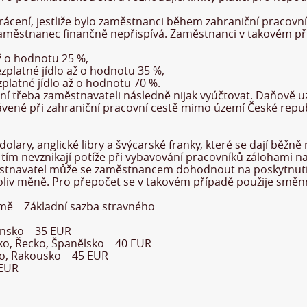
krácení, jestliže bylo zaměstnanci během zahraniční pracovní
aměstnanec finančně nepřispívá. Zaměstnanci v takovém příp
až o hodnotu 25 %,
zplatné jídlo až o hodnotu 35 %,
zplatné jídlo až o hodnotu 70 %.
ní třeba zaměstnavateli následně nijak vyúčtovat. Daňově 
ené při zahraniční pracovní cestě mimo území České republi
 dolary, anglické libry a švýcarské franky, které se dají bě
nevznikají potíže při vybavování pracovníků zálohami na 
stnavatel může se zaměstnancem dohodnout na poskytnutí z
kékoliv měně. Pro přepočet se v takovém případě použije sm
emě Základní sazba stravného
vensko 35 EUR
lsko, Řecko, Španělsko 40 EUR
ecko, Rakousko 45 EUR
 EUR