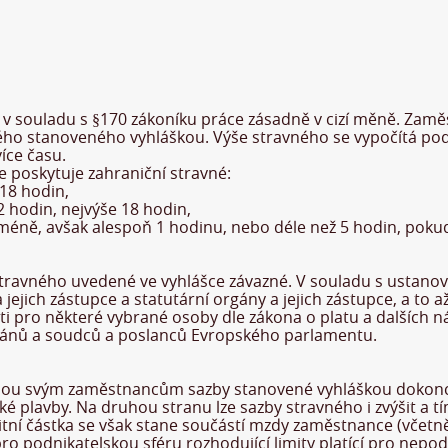
 v souladu s §170 zákoníku práce zásadně v cizí měně. Zamě
ého stanoveného vyhláškou. Výše stravného se vypočítá podle
íce času.
 poskytuje zahraniční stravné:
 18 hodin,
12 hodin, nejvýše 18 hodin,
in a méně, avšak alespoň 1 hodinu, nebo déle než 5 hodin, po
stravného uvedené ve vyhlášce závazné. V souladu s ustan
 jejich zástupce a statutární orgány a jejich zástupce, a to
sti pro některé vybrané osoby dle zákona o platu a dalších 
orgánů a soudců a poslanců Evropského parlamentu.
hou svým zaměstnancům sazby stanovené vyhláškou dokonce s
é plavby. Na druhou stranu lze sazby stravného i zvýšit a t
itní částka se však stane součástí mzdy zaměstnance (včetně
ro podnikatelskou sféru rozhodující limity platící pro nepod