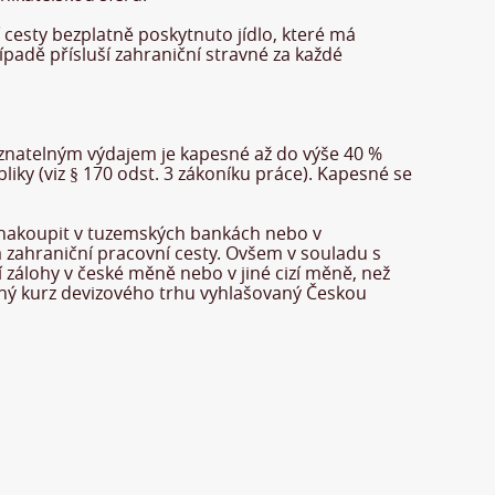
 cesty bezplatně poskytnuto jídlo, které má
adě přísluší zahraniční stravné za každé
uznatelným výdajem je kapesné až do výše 40 %
ky (viz § 170 odst. 3 zákoníku práce). Kapesné se
žně nakoupit v tuzemských bankách nebo v
zahraniční pracovní cesty. Ovšem v souladu s
álohy v české měně nebo v jiné cizí měně, než
ěnný kurz devizového trhu vyhlašovaný Českou