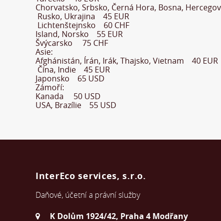
Chorvatsko, Srbsko, Černá Hora, Bosna, Herceg
Rusko, Ukrajina 45 EUR
Lichtenštejnsko 60 CHF
Island, Norsko 55 EUR
Švýcarsko 75 CHF
Asie:
Afghánistán, Írán, Irák, Thajsko, Vietnam 40 EUR
Čína, Indie 45 EUR
Japonsko 65 USD
Zámoří:
Kanada 50 USD
USA, Brazílie 55 USD
InterEco services, s.r.o.
Daňové, účetní a právní služby
K Dolům 1924/42, Praha 4 Modřany