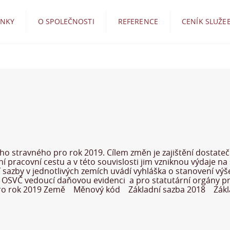
INKY
O SPOLEČNOSTI
REFERENCE
CENÍK SLUŽE
ního stravného pro rok 2019. Cílem změn je zajištění dosta
í pracovní cestu a v této souvislosti jim vzniknou výdaje na
 sazby v jednotlivých zemích uvádí vyhláška o stanovení vý
ele OSVČ vedoucí daňovou evidenci a pro statutární orgány p
 pro rok 2019 Země Měnový kód Základní sazba 2018 Zákl